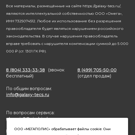
Новости
Все материалы, размещённые на сайте https://galaxy-tecs.ru/,
Посуда
Блогерам
являются интеллектуальной собственностью ООО «Омега»,
Благотворительность
ИНН 7325074512. Любое их использование без разрешения
правообладателя будет являться нарушением российского
законодательства. В случае нарушения правообладатель
вправе требовать с нарушителя компенсации суммой до 5 000
000 ₽ (ст. 1301 ГК РФ).
8 (804) 333-33-38
(звонок
8 (499) 705-50-00
бесплатный)
(отдел продаж)
По общим вопросам:
info@galaxy-tecs.ru
По вопросам сервиса:
ulservis2@simbirsk-crown.ru
ООО «МЕГАПОЛИС» обрабатывает файлы cookie. Они
8(962)633-02-15 (чат в MAX)