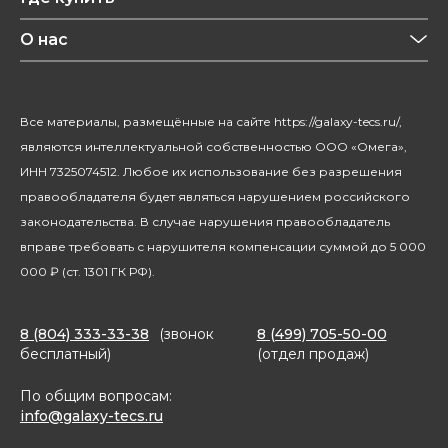
Уход за волосами
Конфиденциальность
Красота и здоровье
О нас
Уход за домом
О бренде
Климатическая техника
Новости
Все материалы, размещённые на сайте https://galaxy-tecs.ru/,
Посуда
Блогерам
являются интеллектуальной собственностью ООО «Омега»,
Благотворительность
ИНН 7325074512. Любое их использование без разрешения
правообладателя будет являться нарушением российского
законодательства. В случае нарушения правообладатель
вправе требовать с нарушителя компенсации суммой до 5 000
000 ₽ (ст. 1301 ГК РФ).
8 (804) 333-33-38
(звонок
8 (499) 705-50-00
бесплатный)
(отдел продаж)
По общим вопросам:
info@galaxy-tecs.ru