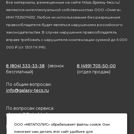
Все материалы, размещённые на сайте https://galaxy-tecs.ru/,
Посуда
Блогерам
являются интеллектуальной собственностью ООО «Омега»,
Благотворительность
ИНН 7325074512. Любое их использование без разрешения
правообладателя будет являться нарушением российского
законодательства. В случае нарушения правообладатель
вправе требовать с нарушителя компенсации суммой до 5 000
000 ₽ (ст. 1301 ГК РФ).
8 (804) 333-33-38
(звонок
8 (499) 705-50-00
бесплатный)
(отдел продаж)
По общим вопросам:
info@galaxy-tecs.ru
По вопросам сервиса:
ulservis2@simbirsk-crown.ru
ООО «МЕГАПОЛИС» обрабатывает файлы cookie. Они
8(962)633-02-15 (чат в MAX)
помогают нам делать этот сайт удобнее для