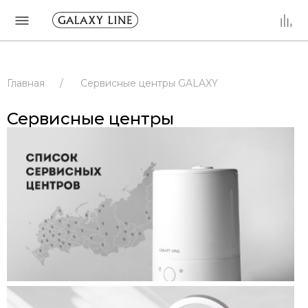
Главная
/
Сервисные центры GALAXY
/
Сервисные центры
/
РОССИЯ
Сервисные центры
/
РЕСПУБЛИКА БАШКОРТОСТАН
/
УФА
/
Сервисные центры
/
РОССИЯ