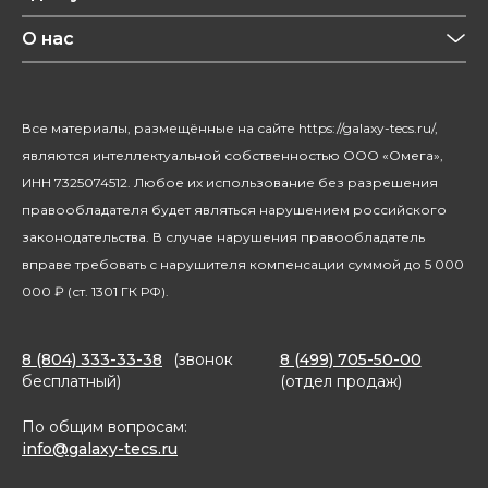
Конфиденциальность
Красота и здоровье
О нас
Уход за домом
О бренде
Климатическая техника
Новости
Все материалы, размещённые на сайте https://galaxy-tecs.ru/,
Посуда
Блогерам
являются интеллектуальной собственностью ООО «Омега»,
Благотворительность
ИНН 7325074512. Любое их использование без разрешения
правообладателя будет являться нарушением российского
законодательства. В случае нарушения правообладатель
вправе требовать с нарушителя компенсации суммой до 5 000
000 ₽ (ст. 1301 ГК РФ).
8 (804) 333-33-38
(звонок
8 (499) 705-50-00
бесплатный)
(отдел продаж)
По общим вопросам:
info@galaxy-tecs.ru