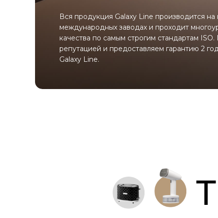
Вся продукция Galaxy Line производится на
международных заводах и проходит многоу
качества по самым строгим стандартам ISO
репутацией и предоставляем гарантию 2 год
Galaxy Line.