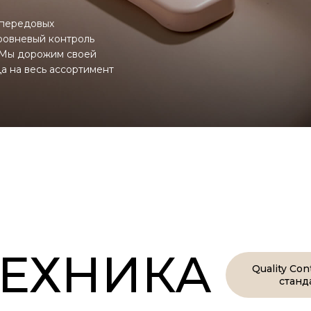
 передовых
ровневый контроль
. Мы дорожим своей
а на весь ассортимент
ТЕХНИКА
Quality Co
станд