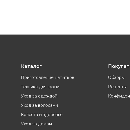
2016
Расширение сети сервисных цен
Первый запуск рекламной кампа
2019
федеральном уровне
Каталог
Покупа
2021
Расширен гарантийный срок на б
Приготовление напитков
Обзоры
Техника для кухни
Рецепты
Уход за одеждой
Конфиден
2021
Ребрендинг и появление бренда G
Уход за волосами
Красота и здоровье
2022
50 000 000 чел. пользуются техни
Уход за домом