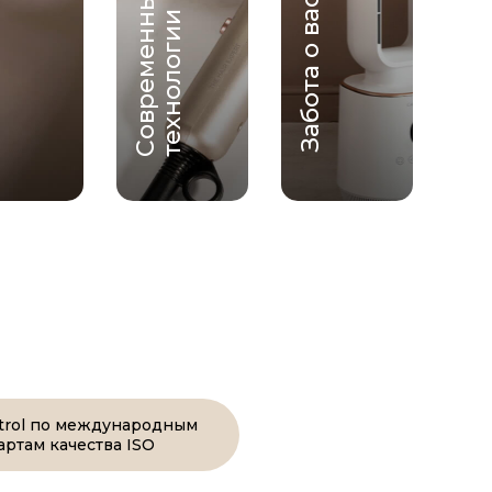
Современные
Забота о вас
технологии
ntrol по международным
артам качества ISO