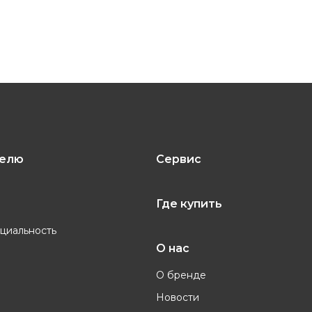
тров
нии бренда GALAXY на
телю
Сервис
ренд GALAXY до 2 лет
Где купить
циальность
alaxy Line
О нас
О бренде
кой бренда Galaxy Line
Новости