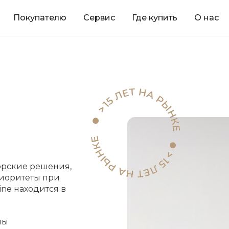
Покупателю
Сервис
Где купить
О нас
орские решения,
иоритеты при
ine находится в
мы