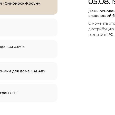
05.08.
й «Симбирск-Кроун»,
День основа
владеющей бр
С момента от
дистрибуцию 
техники в РФ.
нда GALAXY в
хники для дома GALAXY
тран СНГ
газин