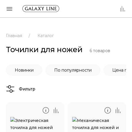
Главная
/
Каталог
Точилки для ножей
6
товаров
Новинки
По популярности
Цена по
Фильтр