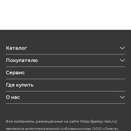
Каталог
Приготовление напитков
Покупателю
Техника для кухни
Обзоры
Сервис
Уход за одеждой
Рецепты
Где купить
Уход за волосами
Конфиденциальность
Красота и здоровье
О нас
Уход за домом
О бренде
Климатическая техника
Новости
Все материалы, размещённые на сайте https://galaxy-tecs.ru/,
Посуда
Блогерам
являются интеллектуальной собственностью ООО «Омега»,