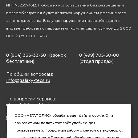
Благотворительность
ИНН 7325074512. Любое их использование без разрешения
правообладателя будет являться нарушением российского
законодательства. В случае нарушения правообладатель
вправе требовать с нарушителя компенсации суммой до 5 000
000 ₽ (ст. 1301 ГК РФ).
8 (804) 333-33-38
(звонок
8 (499) 705-50-00
бесплатный)
(отдел продаж)
По общим вопросам:
info@galaxy-tecs.ru
По вопросам сервиса:
ulservis2@simbirsk-crown.ru
ООО «МЕГАПОЛИС» обрабатывает файлы cookie. Они
8(962)633-02-15 (чат в MAX)
помогают нам делать этот сайт удобнее для
пользователей. Продолжая работу с сайтом galaxy-tecs.ru,
Конфиденциальность
вы соглашаетесь с
Политикой
обработки персональных