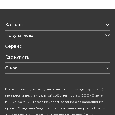
Каталог
Приготовление напитков
Покупателю
Техника для кухни
Обзоры
Сервис
Уход за одеждой
Рецепты
Где купить
Уход за волосами
Конфиденциальность
Красота и здоровье
О нас
Уход за домом
О бренде
Климатическая техника
Новости
Все материалы, размещённые на сайте https://galaxy-tecs.ru/,
Посуда
Блогерам
являются интеллектуальной собственностью ООО «Омега»,
Благотворительность
ИНН 7325074512. Любое их использование без разрешения
правообладателя будет являться нарушением российского
законодательства. В случае нарушения правообладатель