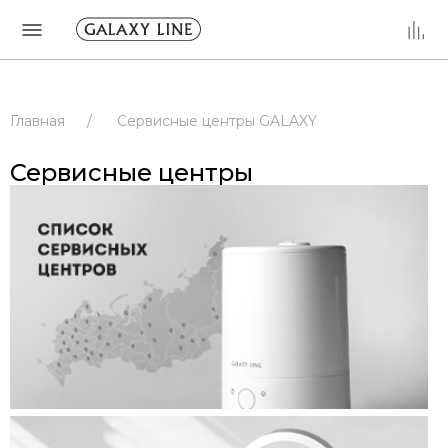
Главная
/
Сервисные центры GALAXY
/
Сервисные центры
/
РОССИЯ
Сервисные центры
/
ВЛАДИМИРСКАЯ ОБЛАСТЬ
/
ВЛАДИМИР
/
Сервисные центры
/
РОССИЯ