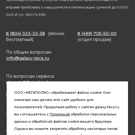
вправе требовать с нарушителя компенсации суммой до 5 000
000 ₽ (ст. 1301 ГК РФ).
8 (804) 333-33-38
(звонок
8 (499) 705-50-00
бесплатный)
(отдел продаж)
По общим вопросам:
info@galaxy-tecs.ru
По вопросам сервиса:
ulservis2@simbirsk-crown.ru
ООО «МЕГАПОЛИС» обрабатывает файлы cookie. Они
8(962)633-02-15 (чат в MAX)
помогают нам делать этот сайт удобнее для
пользователей. Продолжая работу с сайтом galaxy-tecs.ru,
Конфиденциальность
вы соглашаетесь с
Политикой
обработки персональных
данных и обработкой файлов cookie вашего браузера.
Давайте дружить
Однако вы можете запретить обработку некоторых типов