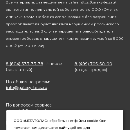
Все материалы, размещённые на сайте https://galaxy-tecs.ru/,
Посуда
Блогерам
являются интеллектуальной собственностью ООО «Омега»,
Благотворительность
ИНН 7325074512. Любое их использование без разрешения
правообладателя будет являться нарушением российского
законодательства. В случае нарушения правообладатель
вправе требовать с нарушителя компенсации суммой до 5 000
000 ₽ (ст. 1301 ГК РФ).
8 (804) 333-33-38
(звонок
8 (499) 705-50-00
бесплатный)
(отдел продаж)
По общим вопросам:
info@galaxy-tecs.ru
По вопросам сервиса:
ulservis2@simbirsk-crown.ru
ООО «МЕГАПОЛИС» обрабатывает файлы cookie. Они
8(962)633-02-15 (чат в MAX)
помогают нам делать этот сайт удобнее для