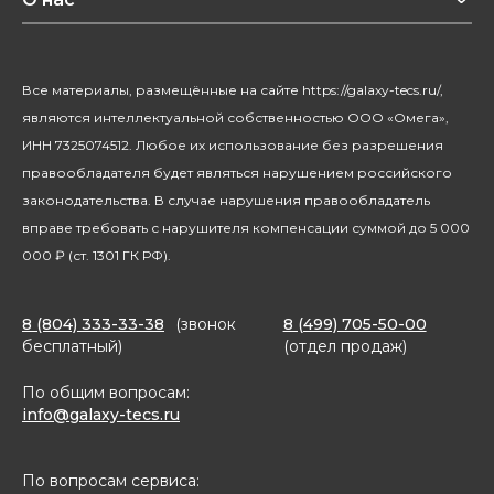
Уход за домом
О бренде
Климатическая техника
Новости
Все материалы, размещённые на сайте https://galaxy-tecs.ru/,
Посуда
Блогерам
являются интеллектуальной собственностью ООО «Омега»,
Благотворительность
ИНН 7325074512. Любое их использование без разрешения
правообладателя будет являться нарушением российского
законодательства. В случае нарушения правообладатель
вправе требовать с нарушителя компенсации суммой до 5 000
000 ₽ (ст. 1301 ГК РФ).
8 (804) 333-33-38
(звонок
8 (499) 705-50-00
бесплатный)
(отдел продаж)
По общим вопросам:
info@galaxy-tecs.ru
По вопросам сервиса: