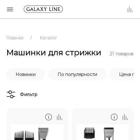
Главная
/
Каталог
Машинки для стрижки
21
товаров
Новинки
По популярности
Цена по
Фильтр