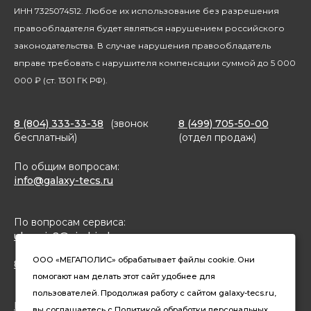
Благотворительность
ИНН 7325074512. Любое их использование без разрешения
правообладателя будет являться нарушением российского
законодательства. В случае нарушения правообладатель
вправе требовать с нарушителя компенсации суммой до 5 000
000 ₽ (ст. 1301 ГК РФ).
8 (804) 333-33-38
(звонок
8 (499) 705-50-00
бесплатный)
(отдел продаж)
По общим вопросам:
info@galaxy-tecs.ru
По вопросам сервиса:
ulservis2@simbirsk-crown.ru
ООО «МЕГАПОЛИС» обрабатывает файлы cookie. Они
8(962)633-02-15 (чат в MAX)
помогают нам делать этот сайт удобнее для
пользователей. Продолжая работу с сайтом galaxy-tecs.ru,
Конфиденциальность
вы соглашаетесь с
Политикой
обработки персональных