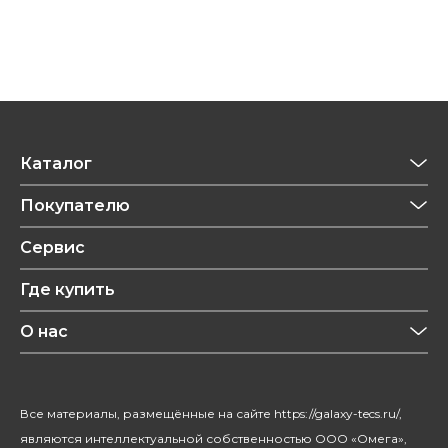
Каталог
Приготовление напитков
Покупателю
Техника для кухни
Обзоры
Сервис
Уход за одеждой
Рецепты
Где купить
Уход за волосами
Конфиденциальность
Красота и здоровье
О нас
Уход за домом
О бренде
Климатическая техника
Новости
Все материалы, размещённые на сайте https://galaxy-tecs.ru/,
Посуда
Блогерам
являются интеллектуальной собственностью ООО «Омега»,