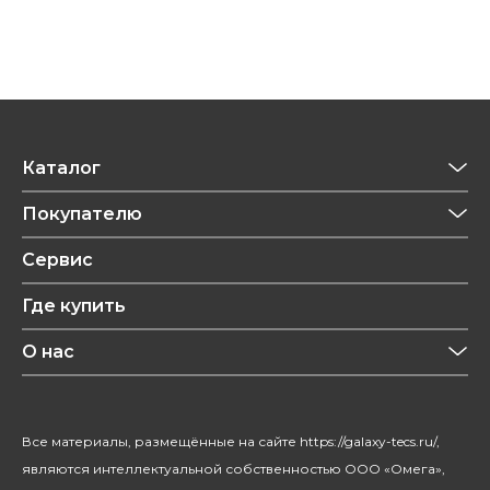
Каталог
Приготовление напитков
Покупателю
Техника для кухни
Обзоры
Сервис
Уход за одеждой
Рецепты
Где купить
Уход за волосами
Конфиденциальность
Красота и здоровье
О нас
Уход за домом
О бренде
Климатическая техника
Новости
Все материалы, размещённые на сайте https://galaxy-tecs.ru/,
Посуда
Блогерам
являются интеллектуальной собственностью ООО «Омега»,