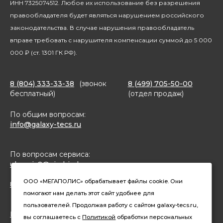
Благотворительность
ИНН 7325074512. Любое их использование без разрешения
правообладателя будет являться нарушением российского
законодательства. В случае нарушения правообладатель
вправе требовать с нарушителя компенсации суммой до 5 000
000 ₽ (ст. 1301 ГК РФ).
8 (804) 333-33-38
(звонок
8 (499) 705-50-00
бесплатный)
(отдел продаж)
По общим вопросам:
info@galaxy-tecs.ru
По вопросам сервиса:
ulservis2@simbirsk-crown.ru
ООО «МЕГАПОЛИС» обрабатывает файлы cookie. Они
8(962)633-02-15 (чат в MAX)
помогают нам делать этот сайт удобнее для
пользователей. Продолжая работу с сайтом galaxy-tecs.ru,
Конфиденциальность
вы соглашаетесь с
Политикой
обработки персональных