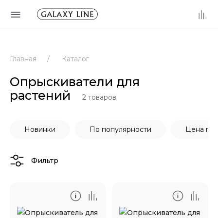
Главная
/
Каталог
Опрыскиватели для
растений
2
товаров
Новинки
По популярности
Цена по
Фильтр