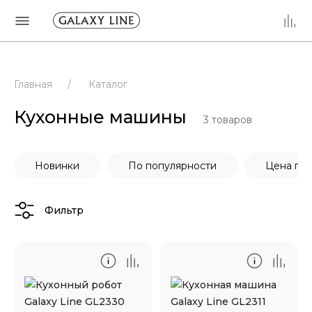
Главная
/
Каталог
Кухонные машины
3
товаров
Новинки
По популярности
Цена по
Фильтр