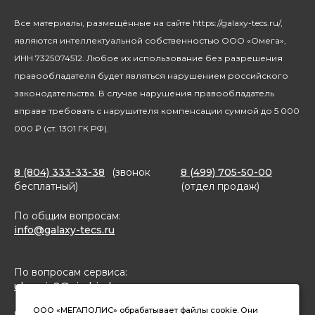
Климатическая техника
Новости
Все материалы, размещённые на сайте https://galaxy-tecs.ru/,
Посуда
Блогерам
являются интеллектуальной собственностью ООО «Омега»,
Благотворительность
ИНН 7325074512. Любое их использование без разрешения
правообладателя будет являться нарушением российского
законодательства. В случае нарушения правообладатель
вправе требовать с нарушителя компенсации суммой до 5 000
000 ₽ (ст. 1301 ГК РФ).
8 (804) 333-33-38
(звонок
8 (499) 705-50-00
бесплатный)
(отдел продаж)
По общим вопросам:
info@galaxy-tecs.ru
По вопросам сервиса:
ulservis2@simbirsk-crown.ru
ООО «МЕГАПОЛИС» обрабатывает файлы cookie. Они
8(962)633-02-15 (чат в MAX)