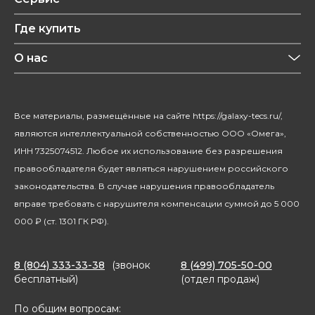
Уход за одеждой
Рецепты
Где купить
Уход за волосами
Конфиденциальность
Красота и здоровье
О нас
Уход за домом
О бренде
Климатическая техника
Новости
Все материалы, размещённые на сайте https://galaxy-tecs.ru/,
Посуда
Блогерам
являются интеллектуальной собственностью ООО «Омега»,
Благотворительность
ИНН 7325074512. Любое их использование без разрешения
правообладателя будет являться нарушением российского
законодательства. В случае нарушения правообладатель
вправе требовать с нарушителя компенсации суммой до 5 000
000 ₽ (ст. 1301 ГК РФ).
8 (804) 333-33-38
(звонок
8 (499) 705-50-00
бесплатный)
(отдел продаж)
По общим вопросам: