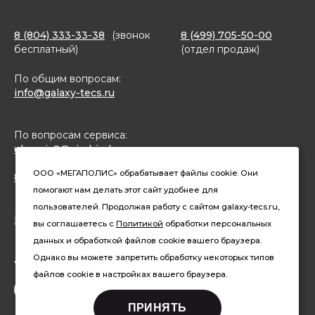
8 (804) 333-33-38
(звонок
8 (499) 705-50-00
бесплатный)
(отдел продаж)
По общим вопросам:
info@galaxy-tecs.ru
По вопросам сервиса:
ulservis2@simbirsk-crown.ru
ООО «МЕГАПОЛИС» обрабатывает файлы cookie. Они
8(962)633-02-15 (чат в MAX)
помогают нам делать этот сайт удобнее для
пользователей. Продолжая работу с сайтом galaxy-tecs.ru,
Конфиденциальность
вы соглашаетесь с
Политикой
обработки персональных
данных и обработкой файлов cookie вашего браузера.
Давайте дружить
Однако вы можете запретить обработку некоторых типов
файлов cookie в настройках вашего браузера.
ПРИНЯТЬ