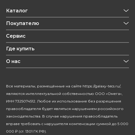
Каталог
Приготовление напитков
Покупателю
Техника для кухни
Обзоры
Сервис
Уход за одеждой
Рецепты
Где купить
Уход за волосами
Конфиденциальность
Красота и здоровье
О нас
Уход за домом
О бренде
Климатическая техника
Новости
Все материалы, размещённые на сайте https://galaxy-tecs.ru/,
Посуда
Блогерам
являются интеллектуальной собственностью ООО «Омега»,
Благотворительность
ИНН 7325074512. Любое их использование без разрешения
правообладателя будет являться нарушением российского
законодательства. В случае нарушения правообладатель
вправе требовать с нарушителя компенсации суммой до 5 000
000 ₽ (ст. 1301 ГК РФ).