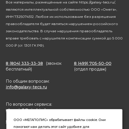
Все материалы, размещённые на сайте https://galaxy-tecs.ru/,
Посуда
Блогерам
являются интеллектуальной собственностью ООО «Омега»,
Благотворительность
ИНН 7325074512. Любое их использование без разрешения
правообладателя будет являться нарушением российского
законодательства. В случае нарушения правообладатель
вправе требовать с нарушителя компенсации суммой до 5 000
000 ₽ (ст. 1301 ГК РФ).
8 (804) 333-33-38
(звонок
8 (499) 705-50-00
бесплатный)
(отдел продаж)
По общим вопросам:
info@galaxy-tecs.ru
По вопросам сервиса:
ulservis2@simbirsk-crown.ru
ООО «МЕГАПОЛИС» обрабатывает файлы cookie. Они
8(962)633-02-15 (чат в MAX)
помогают нам делать этот сайт удобнее для