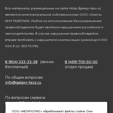
Климатическая техника
Новости
Все материалы, размещённые на сайте https://galaxy-tecs.ru/,
Посуда
Блогерам
являются интеллектуальной собственностью ООО «Омега»,
Благотворительность
ИНН 7325074512. Любое их использование без разрешения
правообладателя будет являться нарушением российского
законодательства. В случае нарушения правообладатель
вправе требовать с нарушителя компенсации суммой до 5 000
000 ₽ (ст. 1301 ГК РФ).
8 (804) 333-33-38
(звонок
8 (499) 705-50-00
бесплатный)
(отдел продаж)
По общим вопросам:
info@galaxy-tecs.ru
По вопросам сервиса:
ulservis2@simbirsk-crown.ru
ООО «МЕГАПОЛИС» обрабатывает файлы cookie. Они
8(962)633-02-15 (чат в MAX)