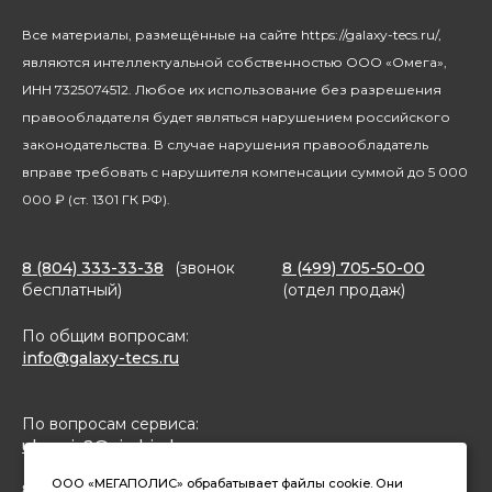
Климатическая техника
Новости
Все материалы, размещённые на сайте https://galaxy-tecs.ru/,
Посуда
Блогерам
являются интеллектуальной собственностью ООО «Омега»,
Благотворительность
ИНН 7325074512. Любое их использование без разрешения
правообладателя будет являться нарушением российского
законодательства. В случае нарушения правообладатель
вправе требовать с нарушителя компенсации суммой до 5 000
000 ₽ (ст. 1301 ГК РФ).
8 (804) 333-33-38
(звонок
8 (499) 705-50-00
бесплатный)
(отдел продаж)
По общим вопросам:
info@galaxy-tecs.ru
По вопросам сервиса:
ulservis2@simbirsk-crown.ru
ООО «МЕГАПОЛИС» обрабатывает файлы cookie. Они
8(962)633-02-15 (чат в MAX)