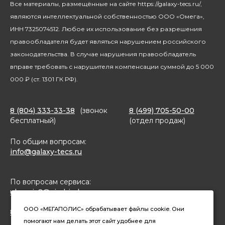
Все материалы, размещённые на сайте https://galaxy-tecs.ru/,
Посуда
Блогерам
являются интеллектуальной собственностью ООО «Омега»,
Благотворительность
ИНН 7325074512. Любое их использование без разрешения
правообладателя будет являться нарушением российского
законодательства. В случае нарушения правообладатель
вправе требовать с нарушителя компенсации суммой до 5 000
000 ₽ (ст. 1301 ГК РФ).
8 (804) 333-33-38
(звонок
8 (499) 705-50-00
бесплатный)
(отдел продаж)
По общим вопросам:
info@galaxy-tecs.ru
По вопросам сервиса:
ulservis2@simbirsk-crown.ru
ООО «МЕГАПОЛИС» обрабатывает файлы cookie. Они
8(962)633-02-15 (чат в MAX)
помогают нам делать этот сайт удобнее для