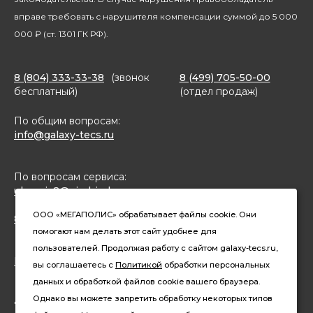
вправе требовать с нарушителя компенсации суммой до 5 000
000 ₽ (ст. 1301 ГК РФ).
8 (804) 333-33-38
(звонок
8 (499) 705-50-00
бесплатный)
(отдел продаж)
По общим вопросам:
info@galaxy-tecs.ru
По вопросам сервиса:
ulservis2@simbirsk-crown.ru
ООО «МЕГАПОЛИС» обрабатывает файлы cookie. Они
8(962)633-02-15 (чат в MAX)
помогают нам делать этот сайт удобнее для
пользователей. Продолжая работу с сайтом galaxy-tecs.ru,
Конфиденциальность
вы соглашаетесь с
Политикой
обработки персональных
данных и обработкой файлов cookie вашего браузера.
Давайте дружить
Однако вы можете запретить обработку некоторых типов