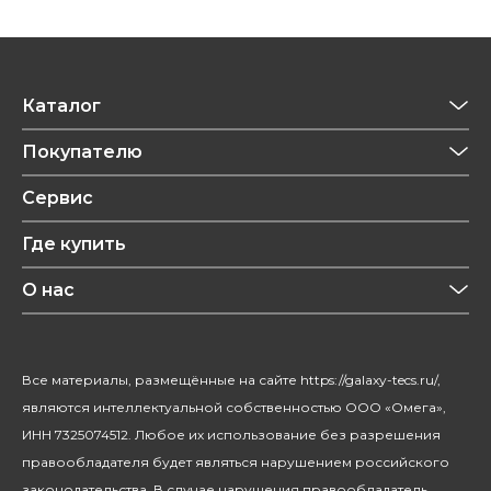
Каталог
Приготовление напитков
Покупателю
Техника для кухни
Обзоры
Сервис
Уход за одеждой
Рецепты
Где купить
Уход за волосами
Конфиденциальность
Красота и здоровье
О нас
Уход за домом
О бренде
Климатическая техника
Новости
Все материалы, размещённые на сайте https://galaxy-tecs.ru/,
Посуда
Блогерам
являются интеллектуальной собственностью ООО «Омега»,
Благотворительность
ИНН 7325074512. Любое их использование без разрешения
правообладателя будет являться нарушением российского
законодательства. В случае нарушения правообладатель