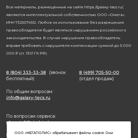
Климатическая техника
Новости
Все материалы, размещённые на сайте https://galaxy-tecs.ru/,
Посуда
Блогерам
являются интеллектуальной собственностью ООО «Омега»,
Благотворительность
ИНН 7325074512. Любое их использование без разрешения
правообладателя будет являться нарушением российского
законодательства. В случае нарушения правообладатель
вправе требовать с нарушителя компенсации суммой до 5 000
000 ₽ (ст. 1301 ГК РФ).
8 (804) 333-33-38
(звонок
8 (499) 705-50-00
бесплатный)
(отдел продаж)
По общим вопросам:
info@galaxy-tecs.ru
По вопросам сервиса:
ulservis2@simbirsk-crown.ru
ООО «МЕГАПОЛИС» обрабатывает файлы cookie. Они
8(962)633-02-15 (чат в MAX)