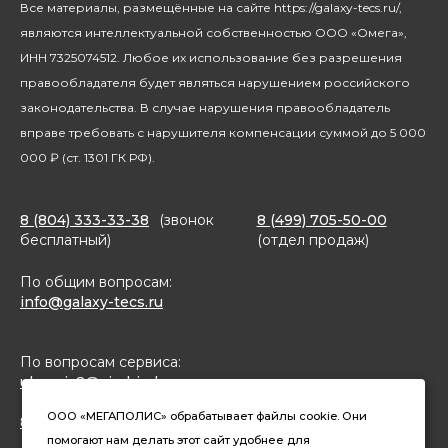
Все материалы, размещённые на сайте https://galaxy-tecs.ru/,
Посуда
Блогерам
являются интеллектуальной собственностью ООО «Омега»,
Благотворительность
ИНН 7325074512. Любое их использование без разрешения
правообладателя будет являться нарушением российского
законодательства. В случае нарушения правообладатель
вправе требовать с нарушителя компенсации суммой до 5 000
000 ₽ (ст. 1301 ГК РФ).
8 (804) 333-33-38
(звонок
8 (499) 705-50-00
бесплатный)
(отдел продаж)
По общим вопросам:
info@galaxy-tecs.ru
По вопросам сервиса:
ulservis2@simbirsk-crown.ru
ООО «МЕГАПОЛИС» обрабатывает файлы cookie. Они
8(962)633-02-15 (чат в MAX)
помогают нам делать этот сайт удобнее для