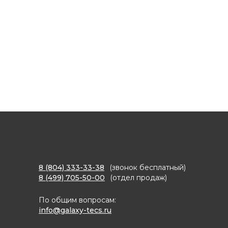
8 (804) 333-33-38
(звонок бесплатный)
8 (499) 705-50-00
(отдел продаж)
По общим вопросам:
info@galaxy-tecs.ru