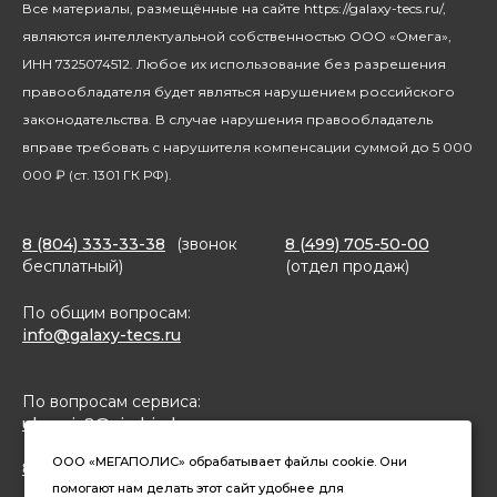
Все материалы, размещённые на сайте https://galaxy-tecs.ru/,
Посуда
Блогерам
являются интеллектуальной собственностью ООО «Омега»,
Благотворительность
ИНН 7325074512. Любое их использование без разрешения
правообладателя будет являться нарушением российского
законодательства. В случае нарушения правообладатель
вправе требовать с нарушителя компенсации суммой до 5 000
000 ₽ (ст. 1301 ГК РФ).
8 (804) 333-33-38
(звонок
8 (499) 705-50-00
бесплатный)
(отдел продаж)
По общим вопросам:
info@galaxy-tecs.ru
По вопросам сервиса:
ulservis2@simbirsk-crown.ru
ООО «МЕГАПОЛИС» обрабатывает файлы cookie. Они
8(962)633-02-15 (чат в MAX)
помогают нам делать этот сайт удобнее для