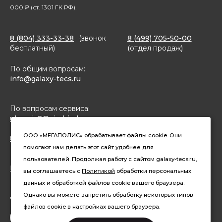
000 ₽ (ст. 1301 ГК РФ).
8 (804) 333-33-38
(звонок
8 (499) 705-50-00
бесплатный)
(отдел продаж)
По общим вопросам:
info@galaxy-tecs.ru
По вопросам сервиса:
ulservis2@simbirsk-crown.ru
ООО «МЕГАПОЛИС» обрабатывает файлы cookie. Они
8(962)633-02-15 (чат в MAX)
помогают нам делать этот сайт удобнее для
пользователей. Продолжая работу с сайтом galaxy-tecs.ru,
Конфиденциальность
вы соглашаетесь с
Политикой
обработки персональных
данных и обработкой файлов cookie вашего браузера.
Давайте дружить
Однако вы можете запретить обработку некоторых типов
файлов cookie в настройках вашего браузера.