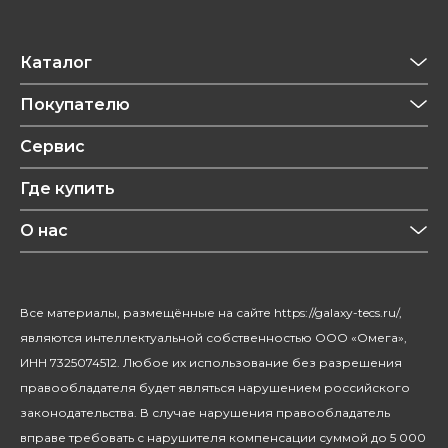
Каталог
Приготовление напитков
Покупателю
Техника для кухни
Обзоры
Сервис
Уход за одеждой
Рецепты
Где купить
Уход за волосами
Конфиденциальность
Красота и здоровье
О нас
Уход за домом
О бренде
Климатическая техника
Новости
Все материалы, размещённые на сайте https://galaxy-tecs.ru/,
Посуда
Блогерам
являются интеллектуальной собственностью ООО «Омега»,
Благотворительность
ИНН 7325074512. Любое их использование без разрешения
правообладателя будет являться нарушением российского
законодательства. В случае нарушения правообладатель
вправе требовать с нарушителя компенсации суммой до 5 000