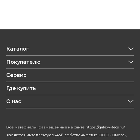
Каталог
Приготовление напитков
Покупателю
Техника для кухни
Обзоры
Сервис
Уход за одеждой
Рецепты
Где купить
Уход за волосами
Конфиденциальность
Красота и здоровье
О нас
Уход за домом
О бренде
Климатическая техника
Новости
Все материалы, размещённые на сайте https://galaxy-tecs.ru/,
Посуда
Блогерам
являются интеллектуальной собственностью ООО «Омега»,