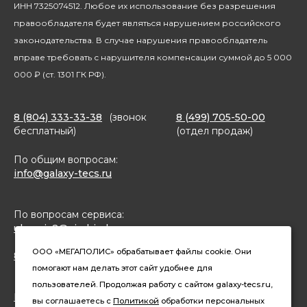
Благотворительность
ИНН 7325074512. Любое их использование без разрешения
правообладателя будет являться нарушением российского
законодательства. В случае нарушения правообладатель
вправе требовать с нарушителя компенсации суммой до 5 000
000 ₽ (ст. 1301 ГК РФ).
8 (804) 333-33-38
(звонок
8 (499) 705-50-00
бесплатный)
(отдел продаж)
По общим вопросам:
info@galaxy-tecs.ru
По вопросам сервиса:
ulservis2@simbirsk-crown.ru
ООО «МЕГАПОЛИС» обрабатывает файлы cookie. Они
8(962)633-02-15 (чат в MAX)
помогают нам делать этот сайт удобнее для
пользователей. Продолжая работу с сайтом galaxy-tecs.ru,
Конфиденциальность
вы соглашаетесь с
Политикой
обработки персональных