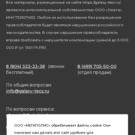
Все материалы, размещённые на сайте https://galaxy-tecs.ru/,
Посуда
Блогерам
являются интеллектуальной собственностью ООО «Омега»,
Благотворительность
ИНН 7325074512. Любое их использование без разрешения
правообладателя будет являться нарушением российского
законодательства. В случае нарушения правообладатель
вправе требовать с нарушителя компенсации суммой до 5 000
000 ₽ (ст. 1301 ГК РФ).
8 (804) 333-33-38
(звонок
8 (499) 705-50-00
бесплатный)
(отдел продаж)
По общим вопросам:
info@galaxy-tecs.ru
По вопросам сервиса:
ulservis2@simbirsk-crown.ru
ООО «МЕГАПОЛИС» обрабатывает файлы cookie. Они
8(962)633-02-15 (чат в MAX)
помогают нам делать этот сайт удобнее для