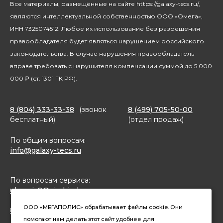
Все материалы, размещённые на сайте https://galaxy-tecs.ru/,
Посуда
Блогерам
являются интеллектуальной собственностью ООО «Омега»,
Благотворительность
ИНН 7325074512. Любое их использование без разрешения
правообладателя будет являться нарушением российского
законодательства. В случае нарушения правообладатель
вправе требовать с нарушителя компенсации суммой до 5 000
000 ₽ (ст. 1301 ГК РФ).
8 (804) 333-33-38
(звонок
8 (499) 705-50-00
бесплатный)
(отдел продаж)
По общим вопросам:
info@galaxy-tecs.ru
По вопросам сервиса:
ulservis2@simbirsk-crown.ru
ООО «МЕГАПОЛИС» обрабатывает файлы cookie. Они
8(962)633-02-15 (чат в MAX)
помогают нам делать этот сайт удобнее для