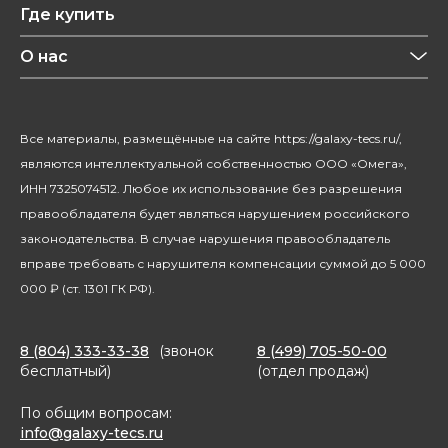
Где купить
Уход за волосами
Конфиденциальность
Красота и здоровье
О нас
Уход за домом
О бренде
Климатическая техника
Новости
Все материалы, размещённые на сайте https://galaxy-tecs.ru/,
Посуда
Блогерам
являются интеллектуальной собственностью ООО «Омега»,
Благотворительность
ИНН 7325074512. Любое их использование без разрешения
правообладателя будет являться нарушением российского
законодательства. В случае нарушения правообладатель
вправе требовать с нарушителя компенсации суммой до 5 000
000 ₽ (ст. 1301 ГК РФ).
8 (804) 333-33-38
(звонок
8 (499) 705-50-00
бесплатный)
(отдел продаж)
По общим вопросам:
info@galaxy-tecs.ru