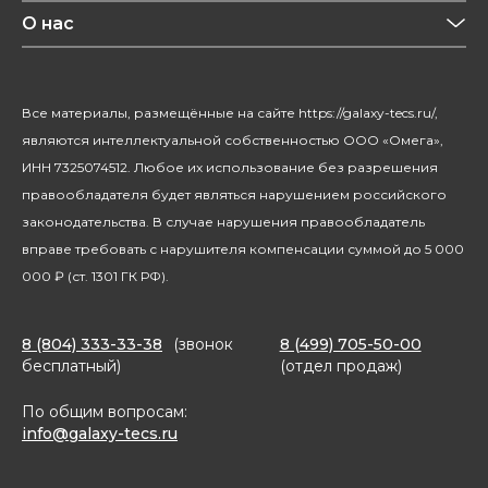
Красота и здоровье
О нас
Уход за домом
О бренде
Климатическая техника
Новости
Все материалы, размещённые на сайте https://galaxy-tecs.ru/,
Посуда
Блогерам
являются интеллектуальной собственностью ООО «Омега»,
Благотворительность
ИНН 7325074512. Любое их использование без разрешения
правообладателя будет являться нарушением российского
законодательства. В случае нарушения правообладатель
вправе требовать с нарушителя компенсации суммой до 5 000
000 ₽ (ст. 1301 ГК РФ).
8 (804) 333-33-38
(звонок
8 (499) 705-50-00
бесплатный)
(отдел продаж)
По общим вопросам:
info@galaxy-tecs.ru