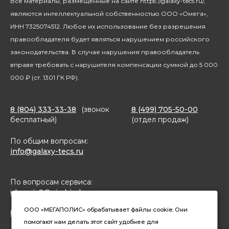
Все материалы, размещённые на сайте https://galaxy-tecs.ru/,
Посуда
Блогерам
являются интеллектуальной собственностью ООО «Омега»,
Благотворительность
ИНН 7325074512. Любое их использование без разрешения
правообладателя будет являться нарушением российского
законодательства. В случае нарушения правообладатель
вправе требовать с нарушителя компенсации суммой до 5 000
000 ₽ (ст. 1301 ГК РФ).
8 (804) 333-33-38
(звонок
8 (499) 705-50-00
бесплатный)
(отдел продаж)
По общим вопросам:
info@galaxy-tecs.ru
По вопросам сервиса:
ulservis2@simbirsk-crown.ru
ООО «МЕГАПОЛИС» обрабатывает файлы cookie. Они
8(962)633-02-15 (чат в MAX)
помогают нам делать этот сайт удобнее для