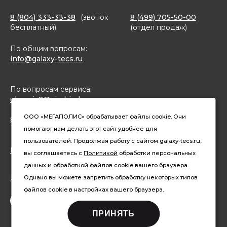
8 (804) 333-33-38
(звонок
8 (499) 705-50-00
бесплатный)
(отдел продаж)
По общим вопросам:
info@galaxy-tecs.ru
По вопросам сервиса:
ulservis2@simbirsk-crown.ru
ООО «МЕГАПОЛИС» обрабатывает файлы cookie. Они
8(962)633-02-15 (чат в MAX)
помогают нам делать этот сайт удобнее для
пользователей. Продолжая работу с сайтом galaxy-tecs.ru,
Конфиденциальность
вы соглашаетесь с
Политикой
обработки персональных
данных и обработкой файлов cookie вашего браузера.
Давайте дружить
Однако вы можете запретить обработку некоторых типов
файлов cookie в настройках вашего браузера.
ПРИНЯТЬ