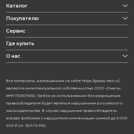
Каталог
Приготовление напитков
Покупателю
Техника для кухни
Обзоры
Сервис
Уход за одеждой
Рецепты
Где купить
Уход за волосами
Конфиденциальность
Красота и здоровье
О нас
Уход за домом
О бренде
Климатическая техника
Новости
Все материалы, размещённые на сайте https://galaxy-tecs.ru/,
Посуда
Блогерам
являются интеллектуальной собственностью ООО «Омега»,
Благотворительность
ИНН 7325074512. Любое их использование без разрешения
правообладателя будет являться нарушением российского
законодательства. В случае нарушения правообладатель
вправе требовать с нарушителя компенсации суммой до 5 000
000 ₽ (ст. 1301 ГК РФ).