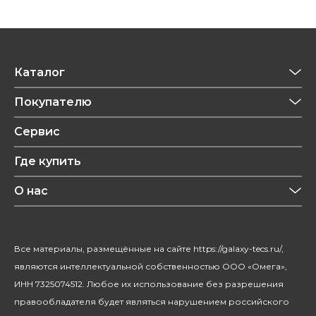
Каталог
Приготовление напитков
Покупателю
Техника для кухни
Обзоры
Сервис
Уход за одеждой
Рецепты
Где купить
Уход за волосами
Конфиденциальность
Красота и здоровье
О нас
Уход за домом
О бренде
Климатическая техника
Новости
Все материалы, размещённые на сайте https://galaxy-tecs.ru/,
Посуда
Блогерам
являются интеллектуальной собственностью ООО «Омега»,
Благотворительность
ИНН 7325074512. Любое их использование без разрешения
правообладателя будет являться нарушением российского