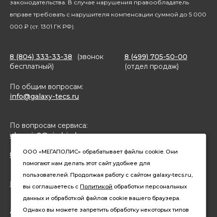
законодательства. В случае нарушения правообладатель
вправе требовать с нарушителя компенсации суммой до 5 000
000 ₽ (ст. 1301 ГК РФ).
8 (804) 333-33-38
(звонок
8 (499) 705-50-00
бесплатный)
(отдел продаж)
По общим вопросам:
info@galaxy-tecs.ru
По вопросам сервиса:
ulservis2@simbirsk-crown.ru
ООО «МЕГАПОЛИС» обрабатывает файлы cookie. Они
8(962)633-02-15 (чат в MAX)
помогают нам делать этот сайт удобнее для
пользователей. Продолжая работу с сайтом galaxy-tecs.ru,
Конфиденциальность
вы соглашаетесь с
Политикой
обработки персональных
данных и обработкой файлов cookie вашего браузера.
Давайте дружить
Однако вы можете запретить обработку некоторых типов