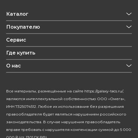
Каталог
Приготовление напитков
Покупателю
Техника для кухни
Обзоры
Сервис
Уход за одеждой
Рецепты
Где купить
Уход за волосами
Конфиденциальность
Красота и здоровье
О нас
Уход за домом
О бренде
Климатическая техника
Новости
Все материалы, размещённые на сайте https://galaxy-tecs.ru/,
Посуда
Блогерам
являются интеллектуальной собственностью ООО «Омега»,
Благотворительность
ИНН 7325074512. Любое их использование без разрешения
правообладателя будет являться нарушением российского
законодательства. В случае нарушения правообладатель
вправе требовать с нарушителя компенсации суммой до 5 000
000 ₽ (ст. 1301 ГК РФ).