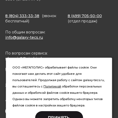
8 (804) 333-33-38
(звонок
8 (499) 705-50-00
бесплатный)
(отдел продаж)
По общим вопросам:
info@galaxy-tecs.ru
По вопросам сервиса:
ulservis2@simbirsk-crown.ru
ООО «МЕГАПОЛИС» обрабатывает файлы cookie. Они
8(962)633-02-15 (чат в MAX)
помогают нам делать этот сайт удобнее для
пользователей. Продолжая работу с сайтом galaxy-tecs.ru,
Конфиденциальность
вы соглашаетесь с
Политикой
обработки персональных
данных и обработкой файлов cookie вашего браузера.
Давайте дружить
Однако вы можете запретить обработку некоторых типов
файлов cookie в настройках вашего браузера.
ПРИНЯТЬ