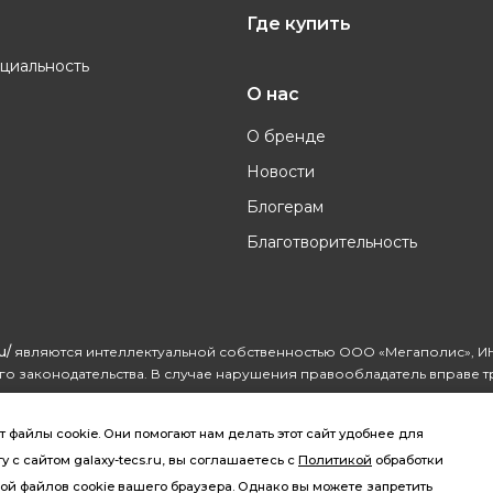
Где купить
циальность
О нас
О бренде
Новости
Блогерам
Благотворительность
u/
являются интеллектуальной собственностью ООО «Мегаполис», ИН
о законодательства. В случае нарушения правообладатель вправе т
айлы cookie. Они помогают нам делать этот сайт удобнее для
 с сайтом galaxy-tecs.ru, вы соглашаетесь с
Политикой
обработки
ой файлов cookie вашего браузера. Однако вы можете запретить