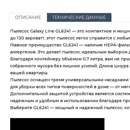
ОПИСАНИЕ
ТЕХНИЧЕСКИЕ ДАННЫЕ
Пылесос Galaxy Line GL6241 — это компактное и мощ
до 130 аэроватт, этот пылесос легко справится с люб
Главное преимущество GL6241 — наличие НЕРА-фильт
аллергенов. Это делает пылесос идеальным выбором д
Благодаря контейнеру объемом 0,7 литра, вам не прид
собранного мусора без лишних усилий. Длина шнура 
вашей квартиры.
Пылесос оснащен тремя универсальными насадками: д
для уборки всех типов поверхностей в доме — от мяг
Дополнительной защитой устройства является систем
надежным и удобным в использовании благодаря пр
Выберите GL6241 — мощный и надежный пылесос, кот