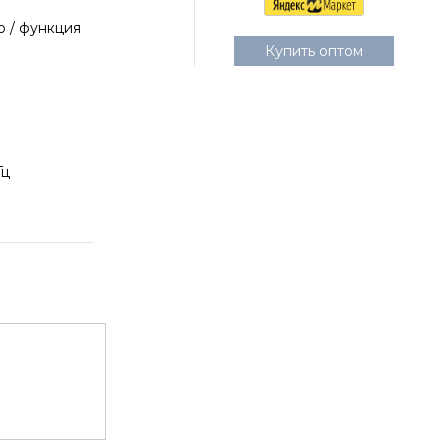
р / функция
Купить оптом
Гц