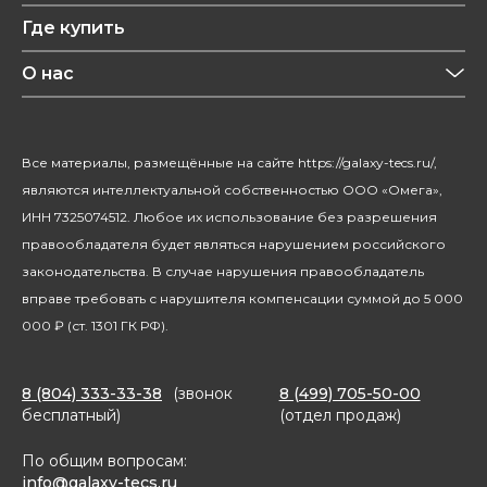
Рецепты
Где купить
Уход за волосами
Конфиденциальность
Красота и здоровье
О нас
Уход за домом
О бренде
Климатическая техника
Новости
Все материалы, размещённые на сайте https://galaxy-tecs.ru/,
Посуда
Блогерам
являются интеллектуальной собственностью ООО «Омега»,
Благотворительность
ИНН 7325074512. Любое их использование без разрешения
правообладателя будет являться нарушением российского
законодательства. В случае нарушения правообладатель
вправе требовать с нарушителя компенсации суммой до 5 000
000 ₽ (ст. 1301 ГК РФ).
8 (804) 333-33-38
(звонок
8 (499) 705-50-00
бесплатный)
(отдел продаж)
По общим вопросам:
info@galaxy-tecs.ru