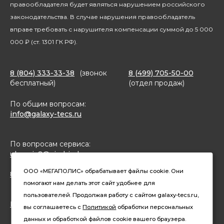
правообладателя будет являться нарушением российского
законодательства. В случае нарушения правообладатель
вправе требовать с нарушителя компенсации суммой до 5 000
000 ₽ (ст. 1301 ГК РФ).
8 (804) 333-33-38
(звонок
8 (499) 705-50-00
бесплатный)
(отдел продаж)
По общим вопросам:
info@galaxy-tecs.ru
По вопросам сервиса:
ulservis2@simbirsk-crown.ru
ООО «МЕГАПОЛИС» обрабатывает файлы cookie. Они
8(962)633-02-15 (чат в MAX)
помогают нам делать этот сайт удобнее для
пользователей. Продолжая работу с сайтом galaxy-tecs.ru,
Конфиденциальность
вы соглашаетесь с
Политикой
обработки персональных
данных и обработкой файлов cookie вашего браузера.