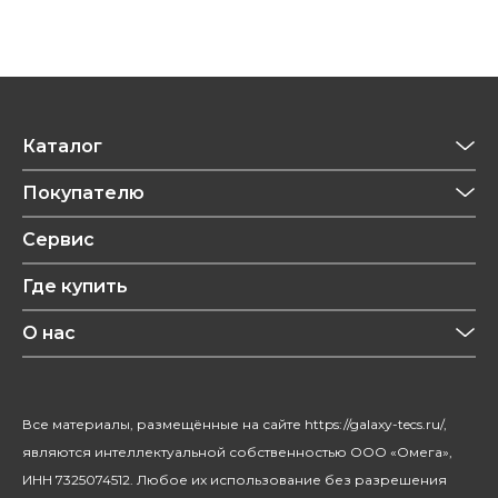
Каталог
Приготовление напитков
Покупателю
Техника для кухни
Обзоры
Сервис
Уход за одеждой
Рецепты
Где купить
Уход за волосами
Конфиденциальность
Красота и здоровье
О нас
Уход за домом
О бренде
Климатическая техника
Новости
Все материалы, размещённые на сайте https://galaxy-tecs.ru/,
Посуда
Блогерам
являются интеллектуальной собственностью ООО «Омега»,
Благотворительность
ИНН 7325074512. Любое их использование без разрешения