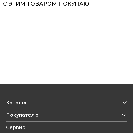
С ЭТИМ ТОВАРОМ ПОКУПАЮТ
Каталог
Приготовление напитков
Покупателю
Техника для кухни
Обзоры
Сервис
Уход за одеждой