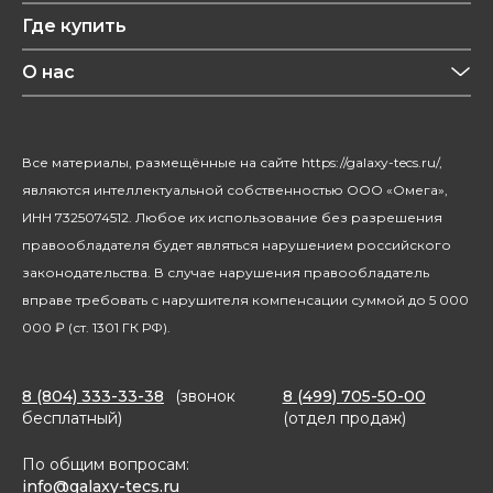
Рецепты
Где купить
Уход за волосами
Конфиденциальность
Красота и здоровье
О нас
Уход за домом
О бренде
Климатическая техника
Новости
Все материалы, размещённые на сайте https://galaxy-tecs.ru/,
Посуда
Блогерам
являются интеллектуальной собственностью ООО «Омега»,
Благотворительность
ИНН 7325074512. Любое их использование без разрешения
правообладателя будет являться нарушением российского
законодательства. В случае нарушения правообладатель
вправе требовать с нарушителя компенсации суммой до 5 000
000 ₽ (ст. 1301 ГК РФ).
8 (804) 333-33-38
(звонок
8 (499) 705-50-00
бесплатный)
(отдел продаж)
По общим вопросам:
info@galaxy-tecs.ru