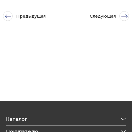
Предыдущая
Следующая
Каталог
Приготовление напитков
Покупателю