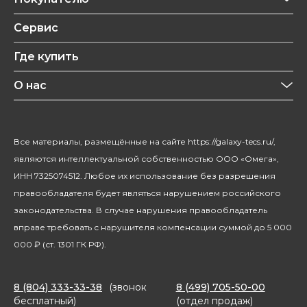
Техника для кухни
Обзоры
Сервис
Уход за одеждой
Рецепты
Где купить
Уход за волосами
Конфиденциальность
Красота и здоровье
О нас
Уход за домом
О бренде
Климатическая техника
Новости
Все материалы, размещённые на сайте https://galaxy-tecs.ru/,
Посуда
Блогерам
являются интеллектуальной собственностью ООО «Омега»,
Благотворительность
ИНН 7325074512. Любое их использование без разрешения
правообладателя будет являться нарушением российского
законодательства. В случае нарушения правообладатель
вправе требовать с нарушителя компенсации суммой до 5 000
000 ₽ (ст. 1301 ГК РФ).
8 (804) 333-33-38
(звонок
8 (499) 705-50-00
бесплатный)
(отдел продаж)