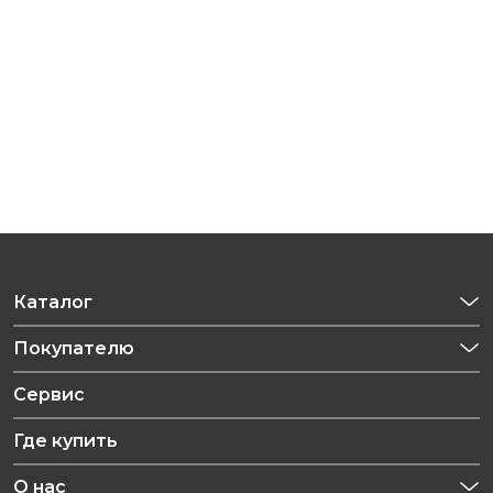
Каталог
Приготовление напитков
Покупателю
Техника для кухни
Обзоры
Сервис
Уход за одеждой
Рецепты
Где купить
Уход за волосами
Конфиденциальность
Красота и здоровье
О нас