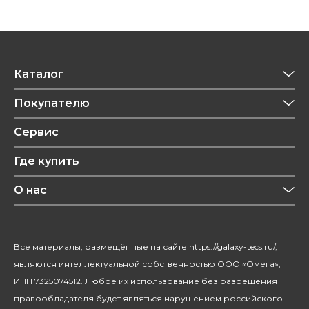
Каталог
Приготовление напитков
Покупателю
Техника для кухни
Обзоры
Сервис
Уход за одеждой
Рецепты
Где купить
Уход за волосами
Конфиденциальность
Красота и здоровье
О нас
Уход за домом
О бренде
Климатическая техника
Новости
Все материалы, размещённые на сайте https://galaxy-tecs.ru/,
Посуда
Блогерам
являются интеллектуальной собственностью ООО «Омега»,
Благотворительность
ИНН 7325074512. Любое их использование без разрешения
правообладателя будет являться нарушением российского