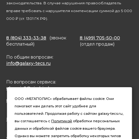
законодательства. В случае нарушения правообладатель
вправе требовать с нарушителя компенсации суммой до 5 000
000 ₽ (ст. 1301 ГК РФ).
8 (804) 333-33-38
(звонок
8 (499) 705-50-00
бесплатный)
(отдел продаж)
По общим вопросам:
info@galaxy-tecs.ru
По вопросам сервиса:
ulservis2@simbirsk-crown.ru
ООО «МЕГАПОЛИС» обрабатывает файлы cookie. Они
8(962)633-02-15 (чат в MAX)
помогают нам делать этот сайт удобнее для
пользователей. Продолжая работу с сайтом galaxy-tecs.ru,
Конфиденциальность
вы соглашаетесь с
Политикой
обработки персональных
данных и обработкой файлов cookie вашего браузера.
Давайте дружить
Однако вы можете запретить обработку некоторых типов