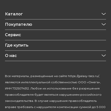
Каталог
Приготовление напитков
Покупателю
Техника для кухни
Обзоры
Сервис
Уход за одеждой
Рецепты
Где купить
Уход за волосами
Конфиденциальность
Красота и здоровье
О нас
Уход за домом
О бренде
Климатическая техника
Новости
Все материалы, размещённые на сайте https://galaxy-tecs.ru/,
Посуда
Блогерам
являются интеллектуальной собственностью ООО «Омега»,
Благотворительность
ИНН 7325074512. Любое их использование без разрешения
правообладателя будет являться нарушением российского
законодательства. В случае нарушения правообладатель
вправе требовать с нарушителя компенсации суммой до 5 000