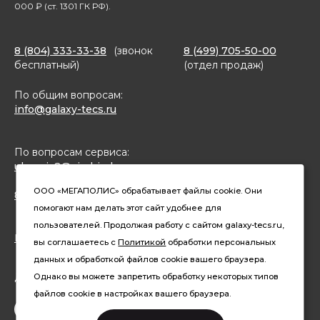
000 ₽ (ст. 1301 ГК РФ).
8 (804) 333-33-38
(звонок
8 (499) 705-50-00
бесплатный)
(отдел продаж)
По общим вопросам:
info@galaxy-tecs.ru
По вопросам сервиса:
ulservis2@simbirsk-crown.ru
ООО «МЕГАПОЛИС» обрабатывает файлы cookie. Они
8(962)633-02-15 (чат в MAX)
помогают нам делать этот сайт удобнее для
пользователей. Продолжая работу с сайтом galaxy-tecs.ru,
Конфиденциальность
вы соглашаетесь с
Политикой
обработки персональных
данных и обработкой файлов cookie вашего браузера.
Давайте дружить
Однако вы можете запретить обработку некоторых типов
файлов cookie в настройках вашего браузера.