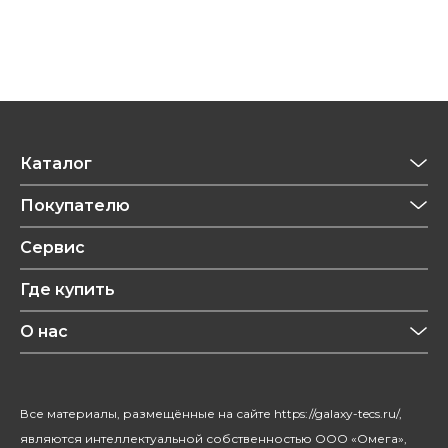
Каталог
Приготовление напитков
Покупателю
Техника для кухни
Обзоры
Сервис
Уход за одеждой
Рецепты
Где купить
Уход за волосами
Конфиденциальность
Красота и здоровье
О нас
Уход за домом
О бренде
Климатическая техника
Новости
Все материалы, размещённые на сайте https://galaxy-tecs.ru/,
Посуда
Блогерам
являются интеллектуальной собственностью ООО «Омега»,