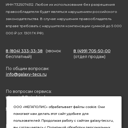
Благотворительность
ИНН 7325074512. Любое их использование без разрешения
правообладателя будет являться нарушением российского
законодательства. В случае нарушения правообладатель
вправе требовать с нарушителя компенсации суммой до 5 000
000 ₽ (ст. 1301 ГК РФ).
8 (804) 333-33-38
(звонок
8 (499) 705-50-00
бесплатный)
(отдел продаж)
По общим вопросам:
info@galaxy-tecs.ru
По вопросам сервиса:
ulservis2@simbirsk-crown.ru
ООО «МЕГАПОЛИС» обрабатывает файлы cookie. Они
8(962)633-02-15 (чат в MAX)
помогают нам делать этот сайт удобнее для
пользователей. Продолжая работу с сайтом galaxy-tecs.ru,
Конфиденциальность
вы соглашаетесь с
Политикой
обработки персональных