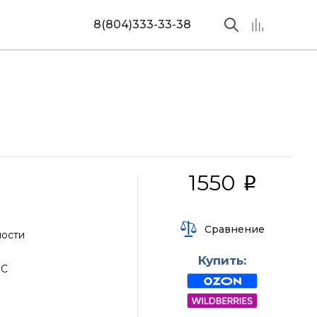
8(804)333-33-38
1550
i
Сравнение
ности
Купить:
°С