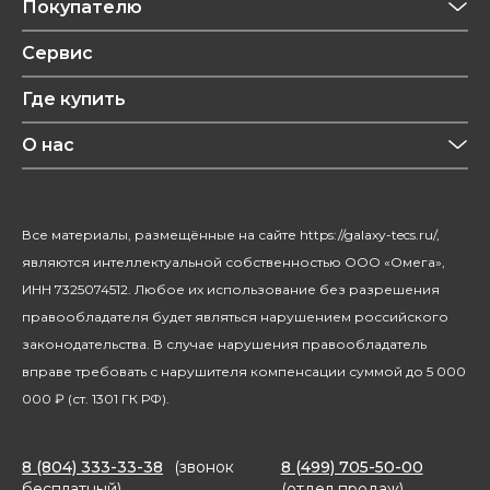
Приготовление напитков
Покупателю
Техника для кухни
Обзоры
Сервис
Уход за одеждой
Рецепты
Где купить
Уход за волосами
Конфиденциальность
Красота и здоровье
О нас
Уход за домом
О бренде
Климатическая техника
Новости
Все материалы, размещённые на сайте https://galaxy-tecs.ru/,
Посуда
Блогерам
являются интеллектуальной собственностью ООО «Омега»,
Благотворительность
ИНН 7325074512. Любое их использование без разрешения
правообладателя будет являться нарушением российского
законодательства. В случае нарушения правообладатель
вправе требовать с нарушителя компенсации суммой до 5 000
000 ₽ (ст. 1301 ГК РФ).
8 (804) 333-33-38
(звонок
8 (499) 705-50-00
бесплатный)
(отдел продаж)