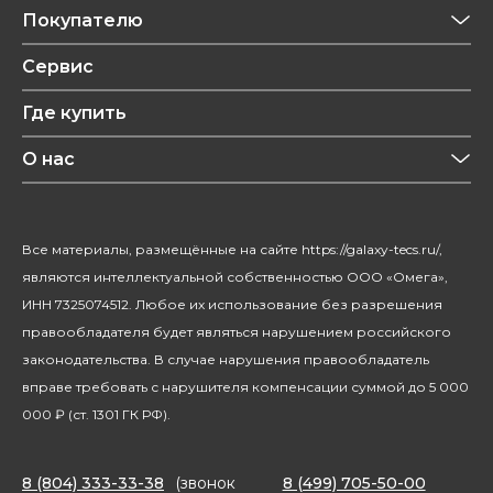
Приготовление напитков
Покупателю
Техника для кухни
Обзоры
Сервис
Уход за одеждой
Рецепты
Где купить
Уход за волосами
Конфиденциальность
Красота и здоровье
О нас
Уход за домом
О бренде
Климатическая техника
Новости
Все материалы, размещённые на сайте https://galaxy-tecs.ru/,
Посуда
Блогерам
являются интеллектуальной собственностью ООО «Омега»,
Благотворительность
ИНН 7325074512. Любое их использование без разрешения
правообладателя будет являться нарушением российского
законодательства. В случае нарушения правообладатель
вправе требовать с нарушителя компенсации суммой до 5 000
000 ₽ (ст. 1301 ГК РФ).
8 (804) 333-33-38
(звонок
8 (499) 705-50-00