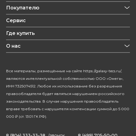
Приготовление напитков
Покупателю
Техника для кухни
Обзоры
Сервис
Уход за одеждой
Рецепты
Где купить
Уход за волосами
Конфиденциальность
Красота и здоровье
О нас
Уход за домом
О бренде
Климатическая техника
Новости
Все материалы, размещённые на сайте https://galaxy-tecs.ru/,
Посуда
Блогерам
являются интеллектуальной собственностью ООО «Омега»,
Благотворительность
ИНН 7325074512. Любое их использование без разрешения
правообладателя будет являться нарушением российского
законодательства. В случае нарушения правообладатель
вправе требовать с нарушителя компенсации суммой до 5 000
000 ₽ (ст. 1301 ГК РФ).
8 (804) 333-33-38
(звонок
8 (499) 705-50-00