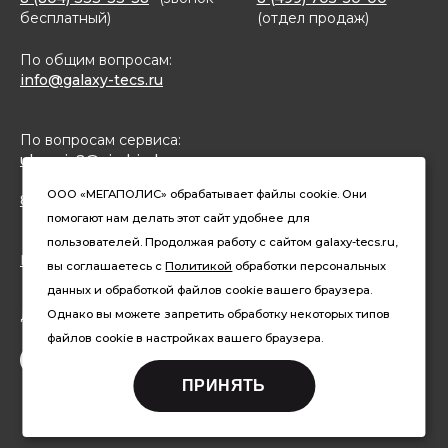
бесплатный)
(отдел продаж)
По общим вопросам:
info@galaxy-tecs.ru
По вопросам сервиса:
ulservis2@simbirsk-crown.ru
ООО «МЕГАПОЛИС» обрабатывает файлы cookie. Они
8(962)633-02-15 (чат в MAX)
помогают нам делать этот сайт удобнее для
пользователей. Продолжая работу с сайтом galaxy-tecs.ru,
Конфиденциальность
вы соглашаетесь с
Политикой
обработки персональных
данных и обработкой файлов cookie вашего браузера.
Давайте дружить
Однако вы можете запретить обработку некоторых типов
файлов cookie в настройках вашего браузера.
ПРИНЯТЬ