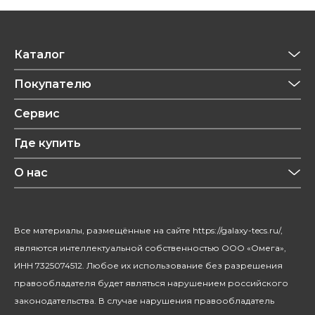
Каталог
Приготовление напитков
Покупателю
Техника для кухни
Обзоры
Сервис
Уход за одеждой
Рецепты
Где купить
Уход за волосами
Конфиденциальность
Красота и здоровье
О нас
Уход за домом
О бренде
Климатическая техника
Новости
Все материалы, размещённые на сайте https://galaxy-tecs.ru/,
Посуда
Блогерам
являются интеллектуальной собственностью ООО «Омега»,
Благотворительность
ИНН 7325074512. Любое их использование без разрешения
правообладателя будет являться нарушением российского
законодательства. В случае нарушения правообладатель