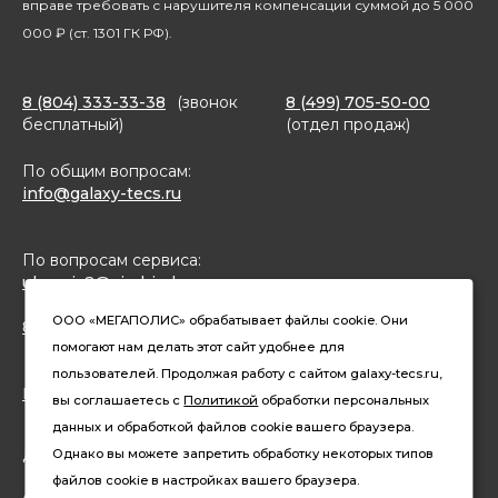
вправе требовать с нарушителя компенсации суммой до 5 000
000 ₽ (ст. 1301 ГК РФ).
8 (804) 333-33-38
(звонок
8 (499) 705-50-00
бесплатный)
(отдел продаж)
По общим вопросам:
info@galaxy-tecs.ru
По вопросам сервиса:
ulservis2@simbirsk-crown.ru
ООО «МЕГАПОЛИС» обрабатывает файлы cookie. Они
8(962)633-02-15 (чат в MAX)
помогают нам делать этот сайт удобнее для
пользователей. Продолжая работу с сайтом galaxy-tecs.ru,
Конфиденциальность
вы соглашаетесь с
Политикой
обработки персональных
данных и обработкой файлов cookie вашего браузера.
Давайте дружить
Однако вы можете запретить обработку некоторых типов
файлов cookie в настройках вашего браузера.