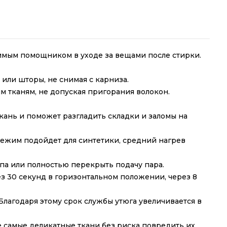
имым помощником в уходе за вещами после стирки.
или шторы, не снимая с карниза.
ым тканям, не допуская пригорания волокон.
ань и поможет разгладить складки и заломы на
режим подойдет для синтетики, средний нагрев
па или полностью перекрыть подачу пара.
з 30 секунд в горизонтальном положении, через 8
лагодаря этому срок службы утюга увеличивается в
 самые деликатные ткани без риска повредить их.