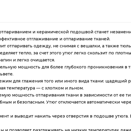
отпариванием и керамической подошвой станет незамен
ффективное отглаживание и отпаривание тканей.
 отпаривать одежду, не снимая с вешалки, а также тюль 
еляет тепло, за счет этого утюг легко скользит по плотн
апин и легко очищается.
льную мощность для более глубокого проникновения в тк
ьвете.
ежим для глажения того или иного вида ткани: щадящий 
ая температура — с хлопком и льном.
емую мощность отпаривания ткани в зависимости от ее ти
ным и безопасным. Утюг отключается автоматически чере
ент и выводит накипь через отверстия в подошве утюга. Б
 и позволяет разглаживать на низких температурах даже