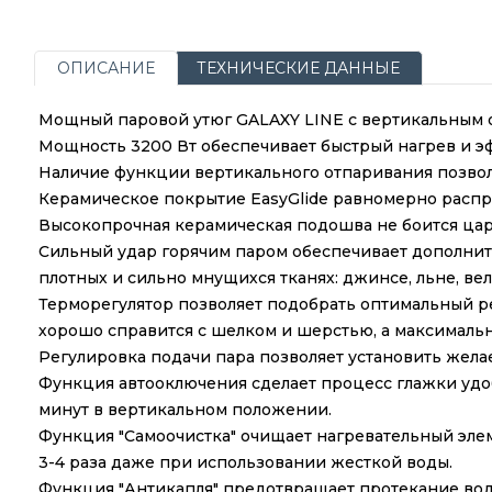
ОПИСАНИЕ
ТЕХНИЧЕСКИЕ ДАННЫЕ
Мощный паровой утюг GALAXY LINE с вертикальным 
Мощность 3200 Вт обеспечивает быстрый нагрев и э
Наличие функции вертикального отпаривания позволит
Керамическое покрытие EasyGlide равномерно распред
Высокопрочная керамическая подошва не боится цар
Сильный удар горячим паром обеспечивает дополните
плотных и сильно мнущихся тканях: джинсе, льне, вел
Терморегулятор позволяет подобрать оптимальный р
хорошо справится с шелком и шерстью, а максимальн
Регулировка подачи пара позволяет установить жела
Функция автооключения сделает процесс глажки удоб
минут в вертикальном положении.
Функция "Самоочистка" очищает нагревательный элем
3-4 раза даже при использовании жесткой воды.
Функция "Антикапля" предотвращает протекание воды