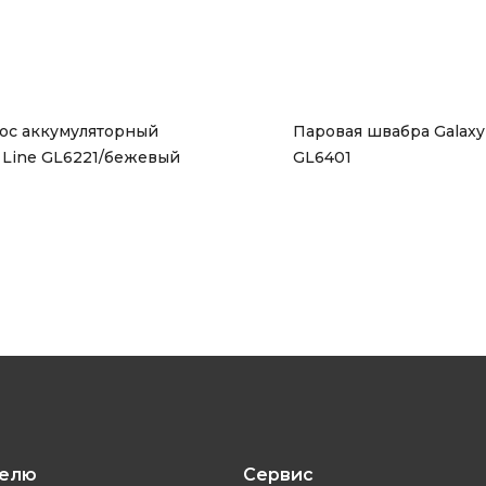
ос аккумуляторный 
Паровая швабра Galaxy 
y Line GL6221/бежевый
GL6401
телю
Сервис