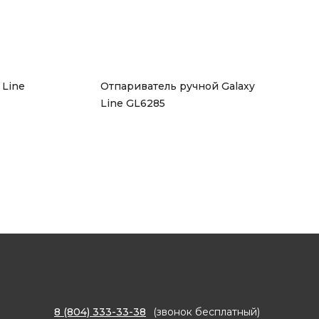
Line 
Отпариватель ручной Galaxy 
Line GL6285
8 (804) 333-33-38
(звонок бесплатный)