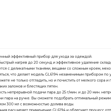
енный эффективный прибор для ухода за одеждой.
ыстрый нагрев до 20 секунд и эффективное удаление склад
тся с деликатными тканями, вещами со сложным кроем, мех
ляться, что делает модель GL6194 незаменимым прибором по 
ете не только отгладить, но и почистить от мелкого сора и 
аких заломов и блестящих пятен.
ть непрерывной подачи пара до 25 г/мин. и до 20 мин. непр
чи пара на ручке. Вы сможете подобрать оптимальный режим
ом 300 мл с возможностью долива воды.
ания расширяет применение GL6194 и облегчает процесс отп