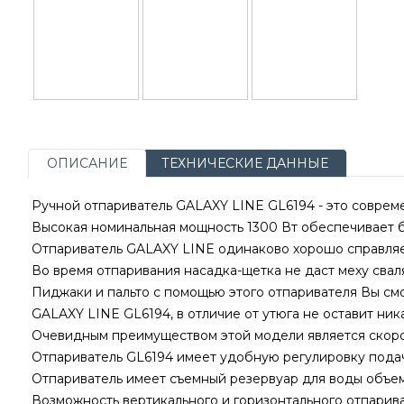
ОПИСАНИЕ
ТЕХНИЧЕСКИЕ ДАННЫЕ
Ручной отпариватель GALAXY LINE GL6194 - это соврем
Высокая номинальная мощность 1300 Вт обеспечивает б
Отпариватель GALAXY LINE одинаково хорошо справляе
Во время отпаривания насадка-щетка не даст меху сва
Пиджаки и пальто с помощью этого отпаривателя Вы смож
GALAXY LINE GL6194, в отличие от утюга не оставит ник
Очевидным преимуществом этой модели является скорос
Отпариватель GL6194 имеет удобную регулировку пода
Отпариватель имеет съемный резервуар для воды объем
Возможность вертикального и горизонтального отпарив